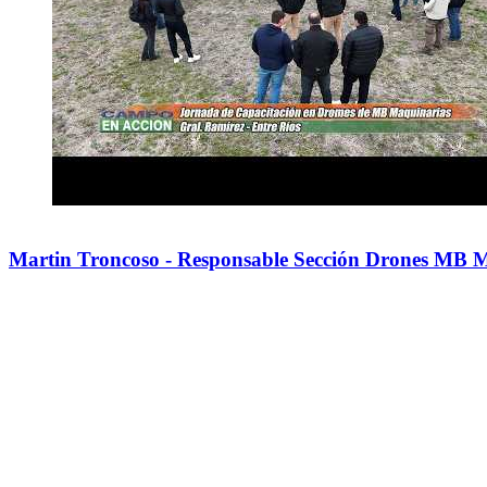
Martin Troncoso - Responsable Sección Drones MB Ma
Ahora en
{localidad}
Mercados
Humedad
{humedad}
Máxima
{max}
Ganadero
Mínima
{min}
Categorias
Precios
Máximo
Mínimo
0,000
0,000