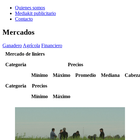
Quienes somos
Mediakit publicitario
Contacto
Mercados
Ganadero
Agrícola
Financiero
Mercado de liniers
Categoria
Precios
Mínimo
Máximo
Promedio
Mediana
Cabeza
Categoria
Precios
Mínimo
Máximo