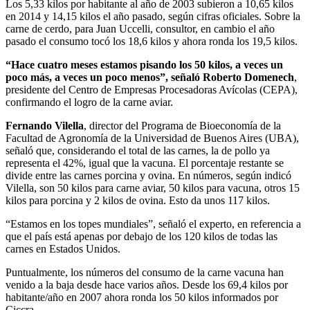
Los 5,33 kilos por habitante al año de 2003 subieron a 10,65 kilos
en 2014 y 14,15 kilos el año pasado, según cifras oficiales. Sobre la
carne de cerdo, para Juan Uccelli, consultor, en cambio el año
pasado el consumo tocó los 18,6 kilos y ahora ronda los 19,5 kilos.
“Hace cuatro meses estamos pisando los 50 kilos, a veces un
poco más, a veces un poco menos”, señaló Roberto Domenech
,
presidente del Centro de Empresas Procesadoras Avícolas (CEPA),
confirmando el logro de la carne aviar.
Fernando Vilella
, director del Programa de Bioeconomía de la
Facultad de Agronomía de la Universidad de Buenos Aires (UBA),
señaló que, considerando el total de las carnes, la de pollo ya
representa el 42%, igual que la vacuna. El porcentaje restante se
divide entre las carnes porcina y ovina. En números, según indicó
Vilella, son 50 kilos para carne aviar, 50 kilos para vacuna, otros 15
kilos para porcina y 2 kilos de ovina. Esto da unos 117 kilos.
“Estamos en los topes mundiales”, señaló el experto, en referencia a
que el país está apenas por debajo de los 120 kilos de todas las
carnes en Estados Unidos.
Puntualmente, los números del consumo de la carne vacuna han
venido a la baja desde hace varios años. Desde los 69,4 kilos por
habitante/año en 2007 ahora ronda los 50 kilos informados por
Ciccra.