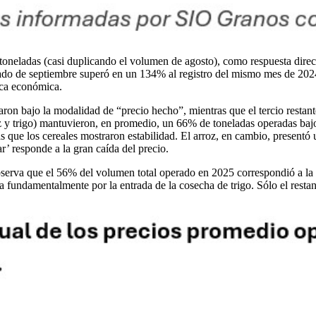
9 toneladas (casi duplicando el volumen de agosto), como respuesta direc
rado de septiembre superó en un 134% al registro del mismo mes de 2024
tica económica.
aron bajo la modalidad de “precio hecho”, mientras que el tercio restant
z y trigo) mantuvieron, en promedio, un 66% de toneladas operadas bajo 
as que los cereales mostraron estabilidad. El arroz, en cambio, presentó
’ responde a la gran caída del precio.
 observa que el 56% del volumen total operado en 2025 correspondió a 
a fundamentalmente por la entrada de la cosecha de trigo. Sólo el rest