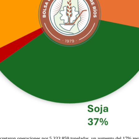
cretaron operaciones por 5.333.859 toneladas, un aumento del 17% res