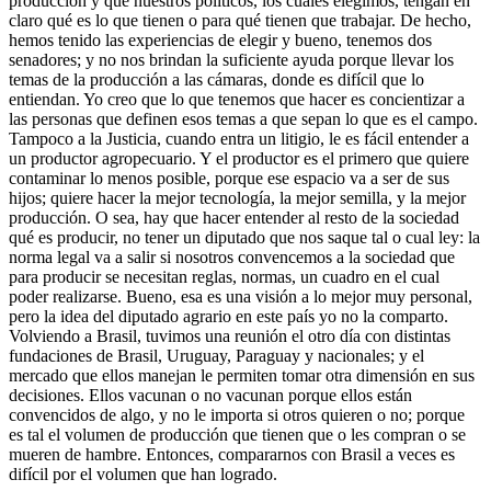
producción y que nuestros políticos, los cuales elegimos, tengan en
claro qué es lo que tienen o para qué tienen que trabajar. De hecho,
hemos tenido las experiencias de elegir y bueno, tenemos dos
senadores; y no nos brindan la suficiente ayuda porque llevar los
temas de la producción a las cámaras, donde es difícil que lo
entiendan. Yo creo que lo que tenemos que hacer es concientizar a
las personas que definen esos temas a que sepan lo que es el campo.
Tampoco a la Justicia, cuando entra un litigio, le es fácil entender a
un productor agropecuario. Y el productor es el primero que quiere
contaminar lo menos posible, porque ese espacio va a ser de sus
hijos; quiere hacer la mejor tecnología, la mejor semilla, y la mejor
producción. O sea, hay que hacer entender al resto de la sociedad
qué es producir, no tener un diputado que nos saque tal o cual ley: la
norma legal va a salir si nosotros convencemos a la sociedad que
para producir se necesitan reglas, normas, un cuadro en el cual
poder realizarse. Bueno, esa es una visión a lo mejor muy personal,
pero la idea del diputado agrario en este país yo no la comparto.
Volviendo a Brasil, tuvimos una reunión el otro día con distintas
fundaciones de Brasil, Uruguay, Paraguay y nacionales; y el
mercado que ellos manejan le permiten tomar otra dimensión en sus
decisiones. Ellos vacunan o no vacunan porque ellos están
convencidos de algo, y no le importa si otros quieren o no; porque
es tal el volumen de producción que tienen que o les compran o se
mueren de hambre. Entonces, compararnos con Brasil a veces es
difícil por el volumen que han logrado.