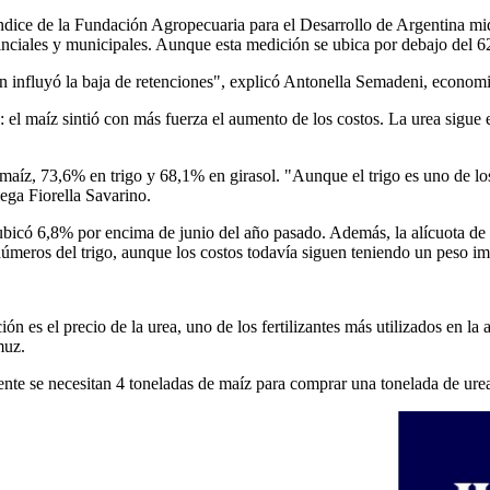
l índice de la Fundación Agropecuaria para el Desarrollo de Argentina m
vinciales y municipales. Aunque esta medición se ubica por debajo del 
ién influyó la baja de retenciones", explicó Antonella Semadeni, economi
el maíz sintió con más fuerza el aumento de los costos. La urea sigue e
n maíz, 73,6% en trigo y 68,1% en girasol. "Aunque el trigo es uno de l
ega Fiorella Savarino.
 ubicó 6,8% por encima de junio del año pasado. Además, la alícuota de
números del trigo, aunque los costos todavía siguen teniendo un peso i
n es el precio de la urea, uno de los fertilizantes más utilizados en l
muz.
ente se necesitan 4 toneladas de maíz para comprar una tonelada de urea,