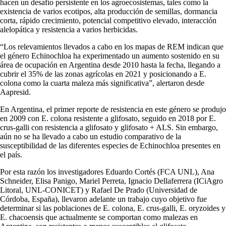
hacen un desafío persistente en los agroecosistemas, tales como la
existencia de varios ecotipos, alta producción de semillas, dormancia
corta, rápido crecimiento, potencial competitivo elevado, interacción
alelopática y resistencia a varios herbicidas.
“Los relevamientos llevados a cabo en los mapas de REM indican que
el género Echinochloa ha experimentado un aumento sostenido en su
área de ocupación en Argentina desde 2010 hasta la fecha, llegando a
cubrir el 35% de las zonas agrícolas en 2021 y posicionando a E.
colona como la cuarta maleza más significativa”, alertaron desde
Aapresid.
En Argentina, el primer reporte de resistencia en este género se produjo
en 2009 con E. colona resistente a glifosato, seguido en 2018 por E.
crus-galli con resistencia a glifosato y glifosato + ALS. Sin embargo,
aún no se ha llevado a cabo un estudio comparativo de la
susceptibilidad de las diferentes especies de Echinochloa presentes en
el país.
Por esta razón los investigadores Eduardo Cortés (FCA UNL), Ana
Schneider, Elisa Panigo, Mariel Perreta, Ignacio Dellaferrera (ICiAgro
Litoral, UNL-CONICET) y Rafael De Prado (Universidad de
Córdoba, España), llevaron adelante un trabajo cuyo objetivo fue
determinar si las poblaciones de E. colona, E. crus-galli, E. oryzoides y
E. chacoensis que actualmente se comportan como malezas en