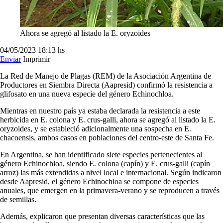
Ahora se agregó al listado la E. oryzoides
04/05/2023
18:13 hs
Enviar
Imprimir
La Red de Manejo de Plagas (REM) de la Asociación Argentina de
Productores en Siembra Directa (Aapresid) confirmó la resistencia a
glifosato en una nueva especie del género Echinochloa.
Mientras en nuestro país ya estaba declarada la resistencia a este
herbicida en E. colona y E. crus-galli, ahora se agregó al listado la E.
oryzoides, y se estableció adicionalmente una sospecha en E.
chacoensis, ambos casos en poblaciones del centro-este de Santa Fe.
En Argentina, se han identificado siete especies pertenecientes al
género Echinochloa, siendo E. colona (capín) y E. crus-galli (capín
arroz) las más extendidas a nivel local e internacional. Según indicaron
desde Aapresid, el género Echinochloa se compone de especies
anuales, que emergen en la primavera-verano y se reproducen a través
de semillas.
Además, explicaron que presentan diversas características que las