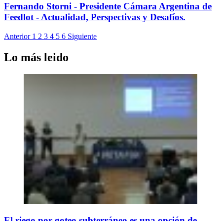
Fernando Storni - Presidente Cámara Argentina de
Feedlot - Actualidad, Perspectivas y Desafíos.
Anterior
1
2
3
4
5
6
Siguiente
Lo más leido
El riego por goteo subterráneo es una opción de