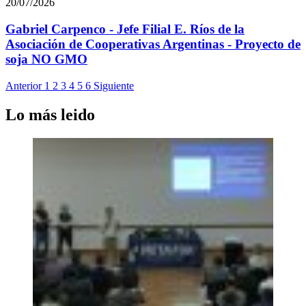
20/07/2026
Gabriel Carpenco - Jefe Filial E. Ríos de la
Asociación de Cooperativas Argentinas - Proyecto de
soja NO GMO
Anterior
1
2
3
4
5
6
Siguiente
Lo más leido