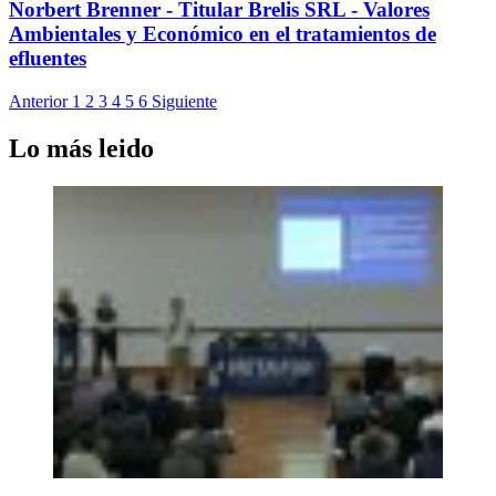
Norbert Brenner - Titular Brelis SRL - Valores
Ambientales y Económico en el tratamientos de
efluentes
Anterior
1
2
3
4
5
6
Siguiente
Lo más leido