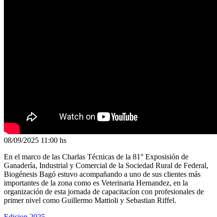
08/09/2025
11:00 hs
En el marco de las Charlas Técnicas de la 81° Exposisión de
Ganadería, Industrial y Comercial de la Sociedad Rural de Federal,
Biogénesis Bagó estuvo acompañando a uno de sus clientes más
importantes de la zona como es Veterinaria Hernandez, en la
organización de esta jornada de capacitacíon con profesionales de
primer nivel como Guillermo Mattioli y Sebastian Riffel.
Edicion 2025