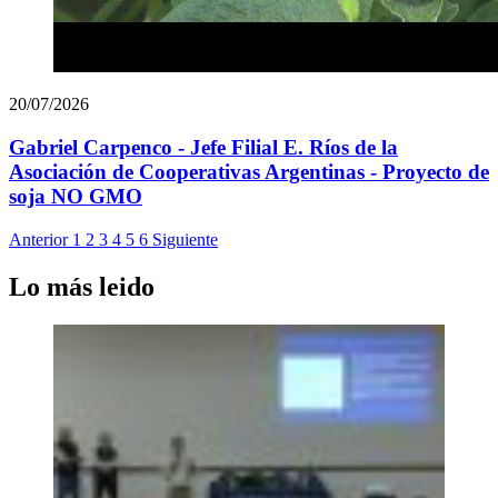
20/07/2026
Gabriel Carpenco - Jefe Filial E. Ríos de la
Asociación de Cooperativas Argentinas - Proyecto de
soja NO GMO
Anterior
1
2
3
4
5
6
Siguiente
Lo más leido