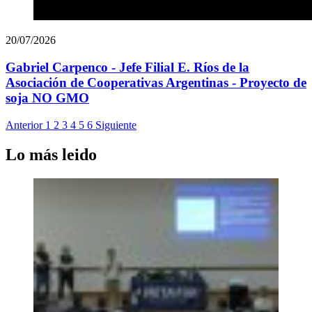
20/07/2026
Gabriel Carpenco - Jefe Filial E. Ríos de la
Asociación de Cooperativas Argentinas - Proyecto de
soja NO GMO
Anterior
1
2
3
4
5
6
Siguiente
Lo más leido