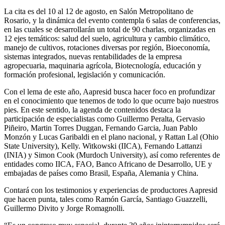
La cita es del 10 al 12 de agosto, en Salón Metropolitano de
Rosario, y la dinámica del evento contempla 6 salas de conferencias,
en las cuales se desarrollarán un total de 90 charlas, organizadas en
12 ejes temáticos: salud del suelo, agricultura y cambio climático,
manejo de cultivos, rotaciones diversas por región, Bioeconomía,
sistemas integrados, nuevas rentabilidades de la empresa
agropecuaria, maquinaria agrícola, Biotecnología, educación y
formación profesional, legislación y comunicación.
Con el lema de este año, Aapresid busca hacer foco en profundizar
en el conocimiento que tenemos de todo lo que ocurre bajo nuestros
pies. En este sentido, la agenda de contenidos destaca la
participación de especialistas como Guillermo Peralta, Gervasio
Piñeiro, Martin Torres Duggan, Fernando Garcia, Juan Pablo
Monzón y Lucas Garibaldi en el plano nacional, y Rattan Lal (Ohio
State University), Kelly. Witkowski (IICA), Fernando Lattanzi
(INIA) y Simon Cook (Murdoch University), así como referentes de
entidades como IICA, FAO, Banco Africano de Desarrollo, UE y
embajadas de países como Brasil, España, Alemania y China.
Contará con los testimonios y experiencias de productores Aapresid
que hacen punta, tales como Ramón García, Santiago Guazzelli,
Guillermo Divito y Jorge Romagnolli.