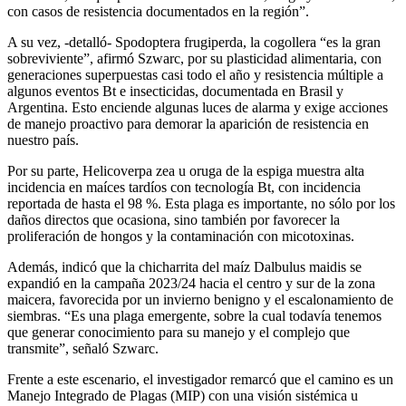
con casos de resistencia documentados en la región”.
A su vez, -detalló- Spodoptera frugiperda, la cogollera “es la gran
sobreviviente”, afirmó Szwarc, por su plasticidad alimentaria, con
generaciones superpuestas casi todo el año y resistencia múltiple a
algunos eventos Bt e insecticidas, documentada en Brasil y
Argentina. Esto enciende algunas luces de alarma y exige acciones
de manejo proactivo para demorar la aparición de resistencia en
nuestro país.
Por su parte, Helicoverpa zea u oruga de la espiga muestra alta
incidencia en maíces tardíos con tecnología Bt, con incidencia
reportada de hasta el 98 %. Esta plaga es importante, no sólo por los
daños directos que ocasiona, sino también por favorecer la
proliferación de hongos y la contaminación con micotoxinas.
Además, indicó que la chicharrita del maíz Dalbulus maidis se
expandió en la campaña 2023/24 hacia el centro y sur de la zona
maicera, favorecida por un invierno benigno y el escalonamiento de
siembras. “Es una plaga emergente, sobre la cual todavía tenemos
que generar conocimiento para su manejo y el complejo que
transmite”, señaló Szwarc.
Frente a este escenario, el investigador remarcó que el camino es un
Manejo Integrado de Plagas (MIP) con una visión sistémica u