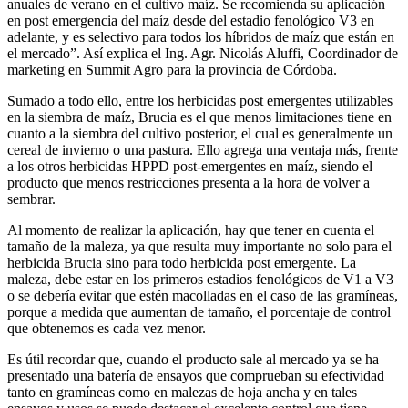
anuales de verano en el cultivo maíz. Se recomienda su aplicación
en post emergencia del maíz desde del estadio fenológico V3 en
adelante, y es selectivo para todos los híbridos de maíz que están en
el mercado”. Así explica el Ing. Agr. Nicolás Aluffi, Coordinador de
marketing en Summit Agro para la provincia de Córdoba.
Sumado a todo ello, entre los herbicidas post emergentes utilizables
en la siembra de maíz, Brucia es el que menos limitaciones tiene en
cuanto a la siembra del cultivo posterior, el cual es generalmente un
cereal de invierno o una pastura. Ello agrega una ventaja más, frente
a los otros herbicidas HPPD post-emergentes en maíz, siendo el
producto que menos restricciones presenta a la hora de volver a
sembrar.
Al momento de realizar la aplicación, hay que tener en cuenta el
tamaño de la maleza, ya que resulta muy importante no solo para el
herbicida Brucia sino para todo herbicida post emergente. La
maleza, debe estar en los primeros estadios fenológicos de V1 a V3
o se debería evitar que estén macolladas en el caso de las gramíneas,
porque a medida que aumentan de tamaño, el porcentaje de control
que obtenemos es cada vez menor.
Es útil recordar que, cuando el producto sale al mercado ya se ha
presentado una batería de ensayos que comprueban su efectividad
tanto en gramíneas como en malezas de hoja ancha y en tales