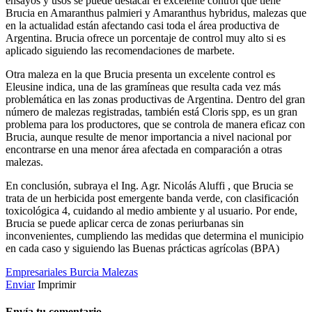
ensayos y usos se puede destacar el excelente control que tiene
Brucia en Amaranthus palmieri y Amaranthus hybridus, malezas que
en la actualidad están afectando casi toda el área productiva de
Argentina. Brucia ofrece un porcentaje de control muy alto si es
aplicado siguiendo las recomendaciones de marbete.
Otra maleza en la que Brucia presenta un excelente control es
Eleusine indica, una de las gramíneas que resulta cada vez más
problemática en las zonas productivas de Argentina. Dentro del gran
número de malezas registradas, también está Cloris spp, es un gran
problema para los productores, que se controla de manera eficaz con
Brucia, aunque resulte de menor importancia a nivel nacional por
encontrarse en una menor área afectada en comparación a otras
malezas.
En conclusión, subraya el Ing. Agr. Nicolás Aluffi , que Brucia se
trata de un herbicida post emergente banda verde, con clasificación
toxicológica 4, cuidando al medio ambiente y al usuario. Por ende,
Brucia se puede aplicar cerca de zonas periurbanas sin
inconvenientes, cumpliendo las medidas que determina el municipio
en cada caso y siguiendo las Buenas prácticas agrícolas (BPA)
Empresariales
Burcia
Malezas
Enviar
Imprimir
Envía tu comentario