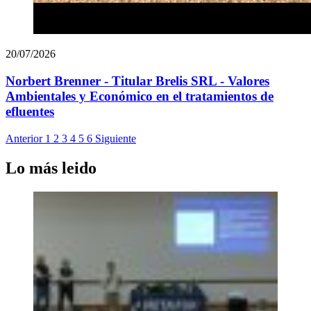
20/07/2026
Norbert Brenner - Titular Brelis SRL - Valores
Ambientales y Económico en el tratamientos de
efluentes
Anterior
1
2
3
4
5
6
Siguiente
Lo más leido