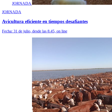
JORNADA
JORNADA
Avicultura eficiente en tiempos desafiantes
Fecha:
31 de julio, desde las 8.45, on line