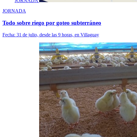
JORNADA
JORNADA
Todo sobre riego por goteo subterráneo
Fecha:
31 de julio, desde las 9 horas, en Villaguay