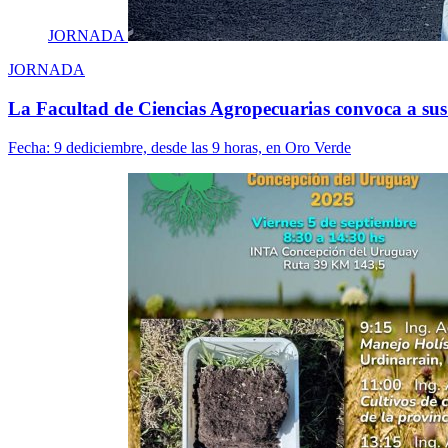
JORNADA
JORNADA
La Facultad de Ciencias Agropecuarias convoca a sus
Fecha:
9 dediciembre, desde las 9 horas, en Oro Verde